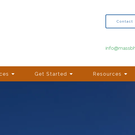
Contact
info@massb
ices
Get Started
Resources