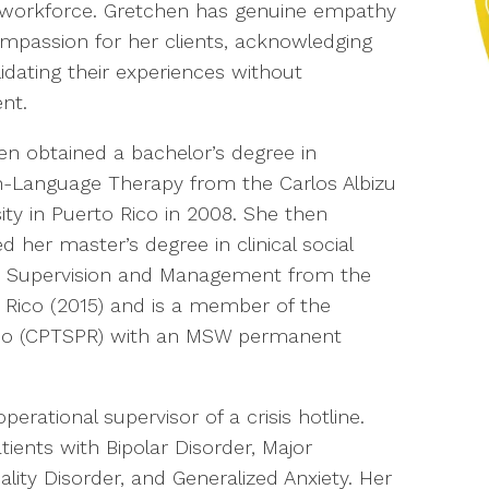
 workforce. Gretchen has genuine empathy
mpassion for her clients, acknowledging
idating their experiences without
nt.
en obtained a bachelor’s degree in
-Language Therapy from the Carlos Albizu
ity in Puerto Rico in 2008. She then
d her master’s degree in clinical social
 in Supervision and Management from the
o Rico (2015) and is a member of the
Rico (CPTSPR) with an MSW permanent
erational supervisor of a crisis hotline.
tients with Bipolar Disorder, Major
lity Disorder, and Generalized Anxiety. Her