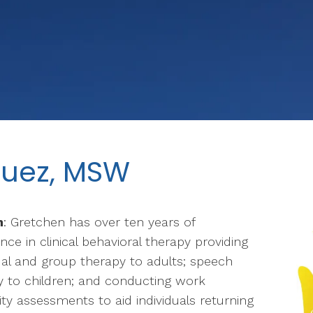
guez, MSW
h
: Gretchen has over ten years of
nce in clinical behavioral therapy providing
ual and group therapy to adults; speech
y to children; and conducting work
ity assessments to aid individuals returning