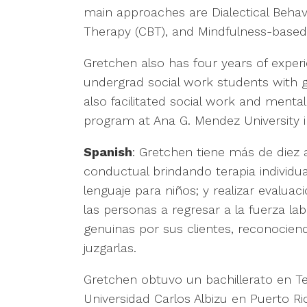
main approaches are Dialectical Behavi
Therapy (CBT), and Mindfulness-based 
Gretchen also has four years of experi
undergrad social work students with g
also facilitated social work and menta
program at Ana G. Mendez University in
Spanish
: Gretchen tiene más de diez a
conductual brindando terapia individual
lenguaje para niños; y realizar evalua
las personas a regresar a la fuerza l
genuinas por sus clientes, reconociend
juzgarlas.
Gretchen obtuvo un bachillerato en Te
Universidad Carlos Albizu en Puerto 