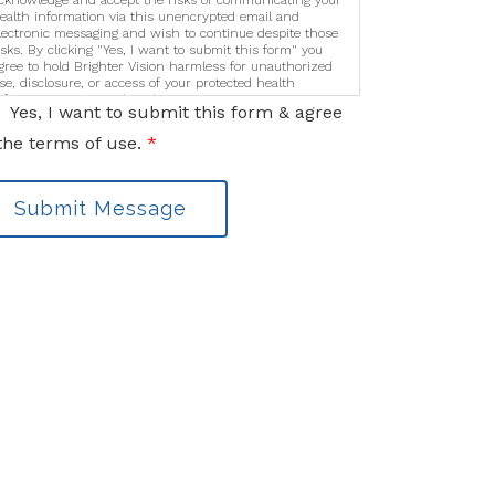
cknowledge and accept the risks of communicating your
ealth information via this unencrypted email and
lectronic messaging and wish to continue despite those
isks. By clicking "Yes, I want to submit this form" you
gree to hold Brighter Vision harmless for unauthorized
se, disclosure, or access of your protected health
nformation sent via this electronic means.
Yes, I want to submit this form & agree
the terms of use.
*
Submit Message