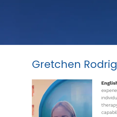
Gretchen Rodri
Englis
experie
individ
therap
capabil